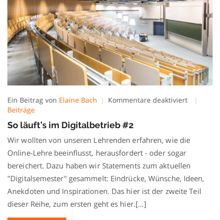
für
Ein Beitrag von
Elaine Bach
Kommentare deaktiviert
So
Beiträge
läuft’s
So läuft’s im Digitalbetrieb #2
im
Digitalbet
Wir wollten von unseren Lehrenden erfahren, wie die
#2
Online-Lehre beeinflusst, herausfordert - oder sogar
bereichert. Dazu haben wir Statements zum aktuellen
"Digitalsemester" gesammelt: Eindrücke, Wünsche, Ideen,
Anekdoten und Inspirationen. Das hier ist der zweite Teil
dieser Reihe, zum ersten geht es hier.[...]