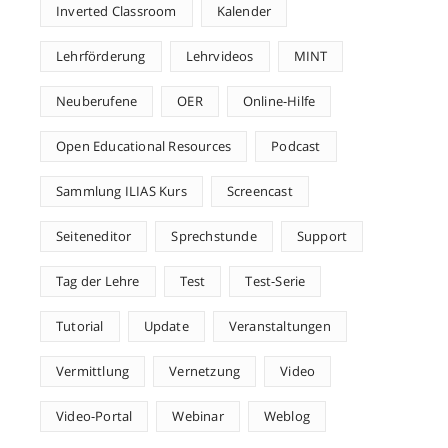
Inverted Classroom
Kalender
Lehrförderung
Lehrvideos
MINT
Neuberufene
OER
Online-Hilfe
Open Educational Resources
Podcast
Sammlung ILIAS Kurs
Screencast
Seiteneditor
Sprechstunde
Support
Tag der Lehre
Test
Test-Serie
Tutorial
Update
Veranstaltungen
Vermittlung
Vernetzung
Video
Video-Portal
Webinar
Weblog