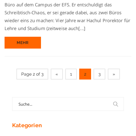
rollt…
Büro auf dem Campus der EFS. Er entschuldigt das
Schreibtisch-Chaos, er sei gerade dabei, aus zwei Büros
wieder eins zu machen: Vier Jahre war Hachul Prorektor für
Lehre und Studium (zeitweise auch[...]
MEHR
Page 2 of 3
«
1
2
3
»
Search
for:
Kategorien