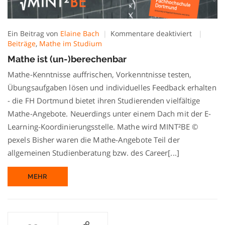
für
Ein Beitrag von
Elaine Bach
Kommentare deaktiviert
Mathe
Beiträge
,
Mathe im Studium
ist
Mathe ist (un-)berechenbar
(un-)bere
Mathe-Kenntnisse auffrischen, Vorkenntnisse testen,
Übungsaufgaben lösen und individuelles Feedback erhalten
- die FH Dortmund bietet ihren Studierenden vielfältige
Mathe-Angebote. Neuerdings unter einem Dach mit der E-
Learning-Koordinierungsstelle. Mathe wird MINT²BE ©
pexels Bisher waren die Mathe-Angebote Teil der
allgemeinen Studienberatung bzw. des Career[...]
MEHR