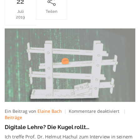
22
Juli
Teilen
2019
für
Ein Beitrag von
Elaine Bach
Kommentare deaktiviert
Digitale
Beiträge
Lehre?
Digitale Lehre? Die Kugel rollt…
Die
Kugel
Ich treffe Prof. Dr. Helmut Hachul zum Interview in seinem