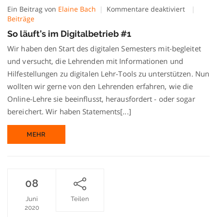
für
Ein Beitrag von
Elaine Bach
Kommentare deaktiviert
So
Beiträge
läuft’s
So läuft’s im Digitalbetrieb #1
im
Digitalbet
Wir haben den Start des digitalen Semesters mit-begleitet
#1
und versucht, die Lehrenden mit Informationen und
Hilfestellungen zu digitalen Lehr-Tools zu unterstützen. Nun
wollten wir gerne von den Lehrenden erfahren, wie die
Online-Lehre sie beeinflusst, herausfordert - oder sogar
bereichert. Wir haben Statements[...]
MEHR
08
Juni
Teilen
2020