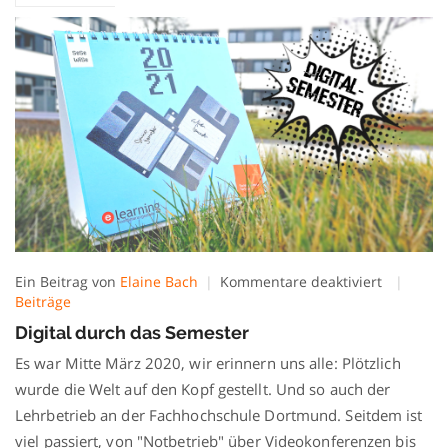
für
Ein Beitrag von
Elaine Bach
Kommentare deaktiviert
Digital
Beiträge
durch
Digital durch das Semester
das
Semester
Es war Mitte März 2020, wir erinnern uns alle: Plötzlich
wurde die Welt auf den Kopf gestellt. Und so auch der
Lehrbetrieb an der Fachhochschule Dortmund. Seitdem ist
viel passiert, von "Notbetrieb" über Videokonferenzen bis