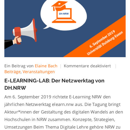
für
Ein Beitrag von
Elaine Bach
Kommentare deaktiviert
E-
Beiträge
,
Veranstaltungen
LEARNING
E-LEARNING-LAB: Der Netzwerktag von
LAB:
DH.NRW
Der
Netzwerk
Am 6. September 2019 richtete E-Learning NRW den
von
jährlichen Netzwerktag elearn.nrw aus. Die Tagung bringt
DH.NRW
Akteur*innen der Gestaltung des digitalen Wandels an den
Hochschulen in NRW zusammen. Konzepte, Strategien,
Umsetzungen Beim Thema Digitale Lehre gehöre NRW zu