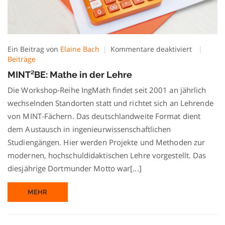
für
Ein Beitrag von
Elaine Bach
Kommentare deaktiviert
MINT²BE:
Beiträge
Mathe
MINT²BE: Mathe in der Lehre
in
der
Die Workshop-Reihe IngMath findet seit 2001 an jährlich
Lehre
wechselnden Standorten statt und richtet sich an Lehrende
von MINT-Fächern. Das deutschlandweite Format dient
dem Austausch in ingenieurwissenschaftlichen
Studiengängen. Hier werden Projekte und Methoden zur
modernen, hochschuldidaktischen Lehre vorgestellt. Das
diesjährige Dortmunder Motto war[...]
MEHR