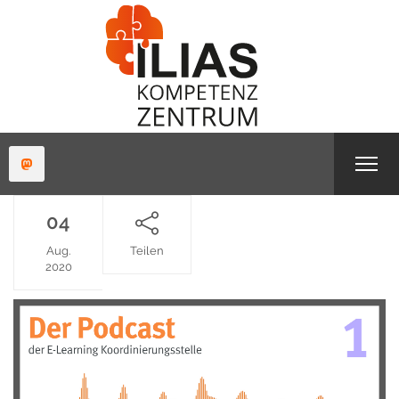
04
Aug.
Teilen
2020