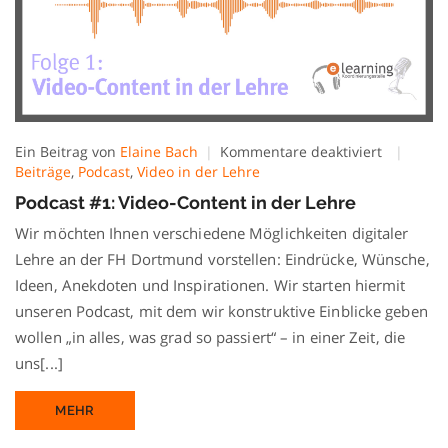
für
Ein Beitrag von
Elaine Bach
Kommentare deaktiviert
Podcast
Beiträge
,
Podcast
,
Video in der Lehre
#1:
Podcast #1: Video-Content in der Lehre
Video-
Content
Wir möchten Ihnen verschiedene Möglichkeiten digitaler
in
Lehre an der FH Dortmund vorstellen: Eindrücke, Wünsche,
der
Ideen, Anekdoten und Inspirationen. Wir starten hiermit
Lehre
unseren Podcast, mit dem wir konstruktive Einblicke geben
wollen „in alles, was grad so passiert“ – in einer Zeit, die
uns[...]
MEHR