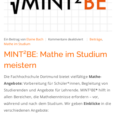
für
Ein Beitrag von
Elaine Bach
Kommentare deaktiviert
Beiträge
,
MINT²BE:
Mathe im Studium
Mathe
MINT²BE: Mathe im Studium
im
Studium
meistern
meistern
Die Fachhochschule Dortmund bietet vielfältige
Mathe-
Angebote:
Vorbereitung für Schüler*innen, Begleitung von
Studierenden und Angebote für Lehrende. MINT²BE
*
hilft in
allen Bereichen, die Mathekenntnisse erfordern – vor,
während und nach dem Studium. Wir geben
Einblicke
in die
verschiedenen Angebote: