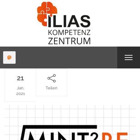
21
Jan.
Teilen
2021