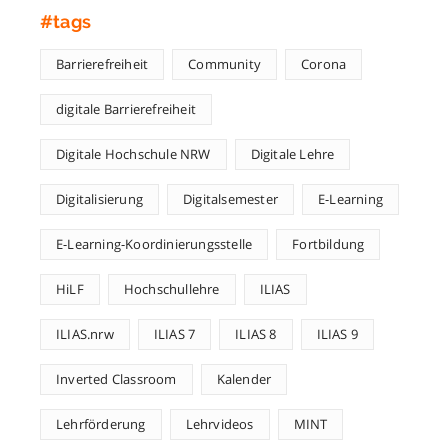
#tags
Barrierefreiheit
Community
Corona
digitale Barrierefreiheit
Digitale Hochschule NRW
Digitale Lehre
Digitalisierung
Digitalsemester
E-Learning
E-Learning-Koordinierungsstelle
Fortbildung
HiLF
Hochschullehre
ILIAS
ILIAS.nrw
ILIAS 7
ILIAS 8
ILIAS 9
Inverted Classroom
Kalender
Lehrförderung
Lehrvideos
MINT