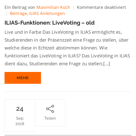
für
Ein Beitrag von
Maximilian Koch
Kommentare deaktiviert
ILIAS
Beiträge
,
ILIAS Anleitungen
Funk
ILIAS-Funktionen: LiveVoting – old
LiveV
–
Live und in Farbe Das LiveVoting in ILIAS ermöglicht es,
old
Studierenden in der Präsenzzeit eine Frage zu stellen, über
welche diese in Echtzeit abstimmen können. Wie
funktioniert das LiveVoting in ILIAS? Das LiveVoting in ILIAS
dient dazu, Studierenden eine Frage zu stellen,[...]
MEHR
24
Sep.
Teilen
2018