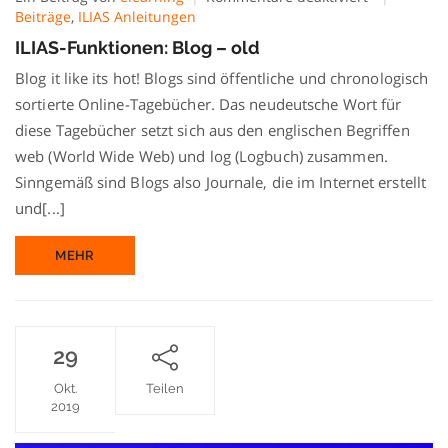
ILIAS-
Beiträge
,
ILIAS Anleitungen
Funktionen:
ILIAS-Funktionen: Blog – old
Blog
–
Blog it like its hot! Blogs sind öffentliche und chronologisch
old
sortierte Online-Tagebücher. Das neudeutsche Wort für
diese Tagebücher setzt sich aus den englischen Begriffen
web (World Wide Web) und log (Logbuch) zusammen.
Sinngemäß sind Blogs also Journale, die im Internet erstellt
und[...]
MEHR
29
Okt.
Teilen
2019