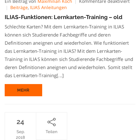
für
Ein Beitrag von
Maximilian Koch
Kommentare deaktiviert
ILIAS
Beiträge
,
ILIAS Anleitungen
Funk
ILIAS-Funktionen: Lernkarten-Training – old
Lern
Trai
Schlechte Karten? Mit dem Lernkarten-Training in ILIAS
–
können sich Studierende Fachbegriffe und deren
old
Definitionen aneignen und wiederholen. Wie funktioniert
das Lernkarten-Training in ILIAS? Mit dem Lernkarten-
Training in ILIAS können sich Studierende Fachbegriffe und
deren Definitionen aneignen und wiederholen. Somit stellt
das Lernkarten-Training[...]
MEHR
24
Sep.
Teilen
2018