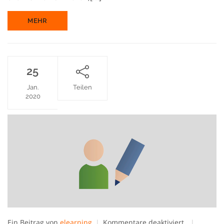
MEHR
25
Jan.
Teilen
2020
für
Ein Beitrag von
elearning
Kommentare deaktiviert