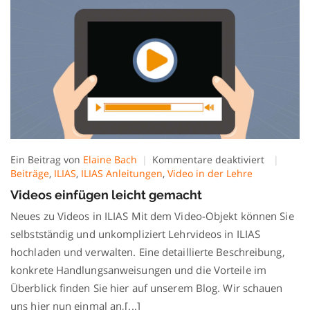
für
Ein Beitrag von
Elaine Bach
Kommentare deaktiviert
Videos
Beiträge
,
ILIAS
,
ILIAS Anleitungen
,
Video in der Lehre
einfügen
Videos einfügen leicht gemacht
leicht
gemacht
Neues zu Videos in ILIAS Mit dem Video-Objekt können Sie
selbstständig und unkompliziert Lehrvideos in ILIAS
hochladen und verwalten. Eine detaillierte Beschreibung,
konkrete Handlungsanweisungen und die Vorteile im
Überblick finden Sie hier auf unserem Blog. Wir schauen
uns hier nun einmal an,[...]