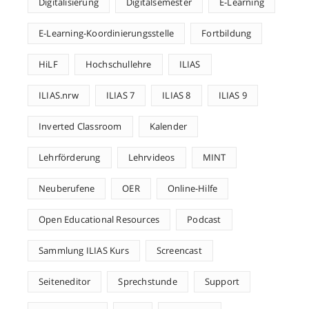
Digitalisierung
Digitalsemester
E-Learning
E-Learning-Koordinierungsstelle
Fortbildung
HiLF
Hochschullehre
ILIAS
ILIAS.nrw
ILIAS 7
ILIAS 8
ILIAS 9
Inverted Classroom
Kalender
Lehrförderung
Lehrvideos
MINT
Neuberufene
OER
Online-Hilfe
Open Educational Resources
Podcast
Sammlung ILIAS Kurs
Screencast
Seiteneditor
Sprechstunde
Support