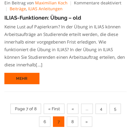
für
Ein Beitrag von
Maximilian Koch
Kommentare deaktiviert
ILIAS
Beiträge
,
ILIAS Anleitungen
Funk
ILIAS-Funktionen: Übung – old
Übu
–
Keine Lust auf Papierkram? In der Übung in ILIAS können
old
Arbeitsaufträge an Studierende erteilt werden, die diese
innerhalb einer vorgegebenen Frist erledigen. Wie
funktioniert die Übung in ILIAS? In der Übung in ILIAS
können Sie Studierenden einen Arbeitsauftrag erteilen, den
diese innerhalb[...]
MEHR
Page 7 of 8
« First
«
...
4
5
6
7
8
»