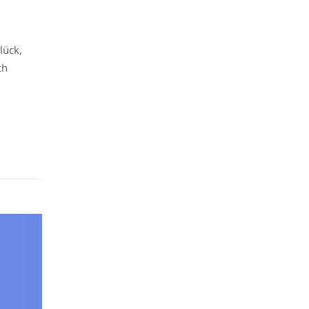
lück,
ch