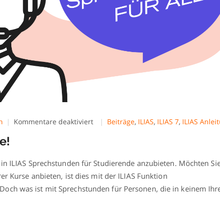
für
n
Kommentare deaktiviert
Beiträge
,
ILIAS
,
ILIAS 7
,
ILIAS Anlei
Sprechstunden
e!
für
alle!
 in ILIAS Sprechstunden für Studierende anzubieten. Möchten Si
er Kurse anbieten, ist dies mit der ILIAS Funktion
och was ist mit Sprechstunden für Personen, die in keinem Ihr