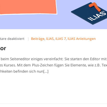
für
re deaktiviert
Beiträge
,
ILIAS
,
ILIAS 7
,
ILIAS Anleitungen
ILIAS
tor
7:
Der
Seiteneditor
beim Seiteneditor einiges vereinfacht: Sie starten den Editor mi
des Kurses. Mit dem Plus-Zeichen fügen Sie Elemente, wie z.B. Te
hkeiten befinden sich nun[...]