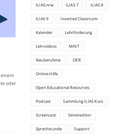
ILIAS.nrw
ILIAS 7
ILIAS 8
ILIAS 9
Inverted Classroom
Kalender
Lehrförderung
Lehrvideos
MINT
Neuberufene
OER
Online-Hilfe
t einem
xte oder
Open Educational Resources
Podcast
Sammlung ILIAS Kurs
Screencast
Seiteneditor
Sprechstunde
Support