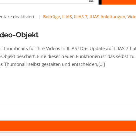
für
tare deaktiviert
Beiträge
,
ILIAS
,
ILIAS 7
,
ILIAS Anleitungen
,
Vide
Thumbnails
für
ideo-Objekt
das
Video-
Objekt
 Thumbnails für Ihre Videos in ILIAS? Das Update auf ILIAS 7 ha
Objekt beschert. Eine dieser neuen Funktionen ist das selbst zu
 Thumbnail selbst gestalten und entscheiden,[...]