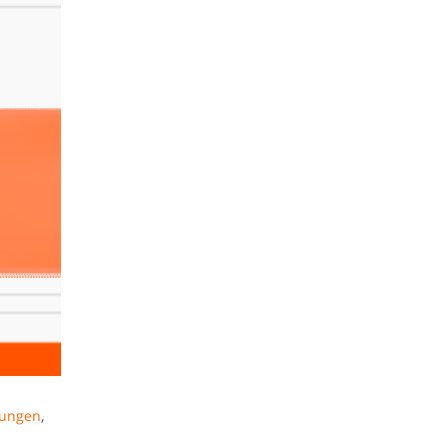
tungen
,