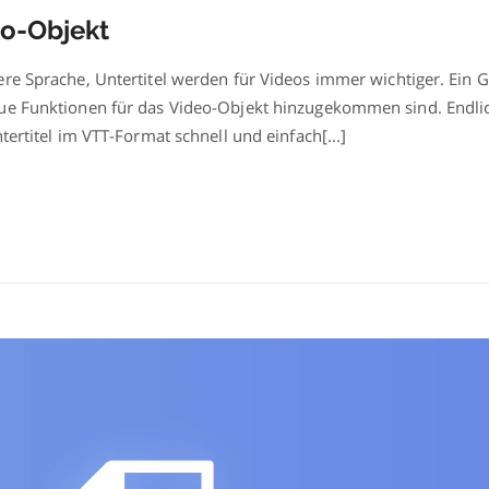
für
eo-Objekt
das
Video-
Objekt
re Sprache, Untertitel werden für Videos immer wichtiger. Ein G
eue Funktionen für das Video-Objekt hinzugekommen sind. Endli
tertitel im VTT-Format schnell und einfach[...]