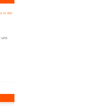
o in der
t uns