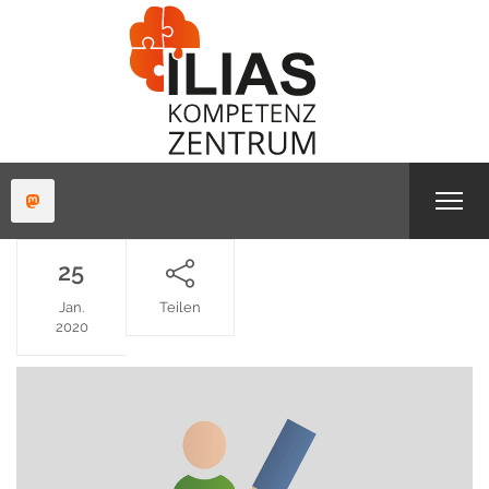
25
Jan.
Teilen
2020