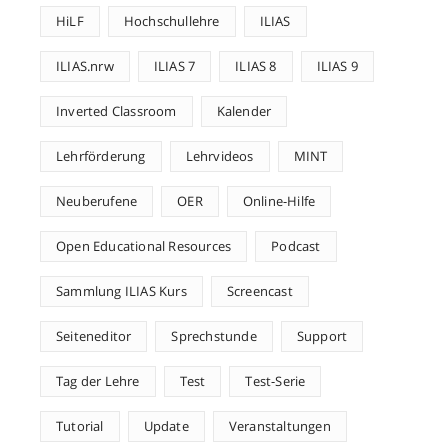
HiLF
Hochschullehre
ILIAS
ILIAS.nrw
ILIAS 7
ILIAS 8
ILIAS 9
Inverted Classroom
Kalender
Lehrförderung
Lehrvideos
MINT
Neuberufene
OER
Online-Hilfe
Open Educational Resources
Podcast
Sammlung ILIAS Kurs
Screencast
Seiteneditor
Sprechstunde
Support
Tag der Lehre
Test
Test-Serie
Tutorial
Update
Veranstaltungen