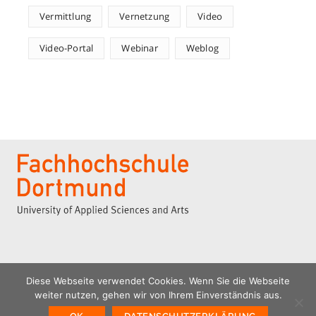
Vermittlung
Vernetzung
Video
Video-Portal
Webinar
Weblog
Diese Webseite verwendet Cookies. Wenn Sie die Webseite
weiter nutzen, gehen wir von Ihrem Einverständnis aus.
© 2026 | ILIAS Kompetenzzentrum | FH Dortmund
Home
Kontakt
Impressum
Datenschutz