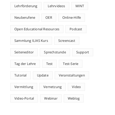
Lehrförderung
Lehrvideos
MINT
Neuberufene
OER
Online-Hilfe
Open Educational Resources
Podcast
Sammlung ILIAS Kurs
Screencast
Seiteneditor
Sprechstunde
Support
Tag der Lehre
Test
Test-Serie
Tutorial
Update
Veranstaltungen
Vermittlung
Vernetzung
Video
Video-Portal
Webinar
Weblog