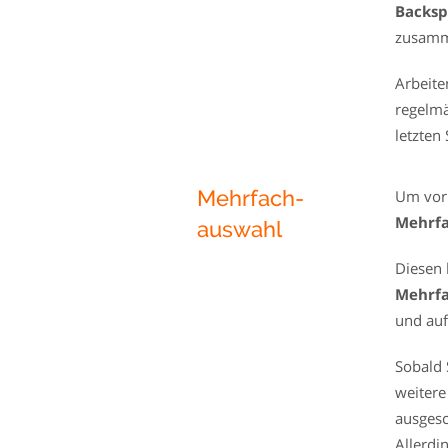
Backsp
zusamm
Arbeite
regelmä
letzten
Mehrfach-
Um vorh
Mehrf
auswahl
Diesen
Mehrfa
und auf
Sobald 
weitere
ausgesc
Allerdi