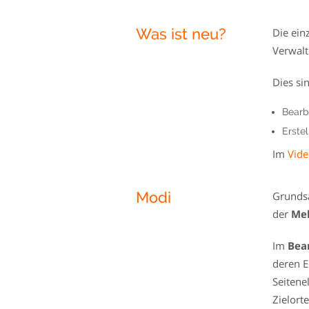
Was ist neu?
Die ein
Verwalt
Dies si
Bearb
Erste
Im
Vid
Modi
Grunds
der
Me
Im
Bea
deren E
Seitene
Zielort