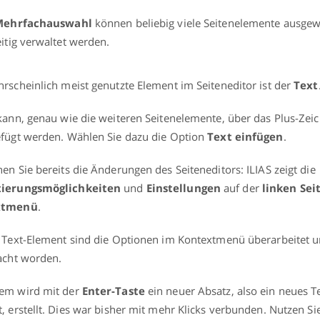
Mehrfachauswahl
können beliebig viele Seitenelemente ausgew
eitig verwaltet werden.
rscheinlich meist genutzte Element im Seiteneditor ist der
Text
kann, genau wie die weiteren Seitenelemente, über das Plus-Zei
fügt werden. Wählen Sie dazu die Option
Text einfügen
.
en Sie bereits die Änderungen des Seiteneditors: ILIAS zeigt die
ierungsmöglichkeiten
und
Einstellungen
auf der
linken Sei
xtmenü
.
 Text-Element sind die Optionen im Kontextmenü überarbeitet 
acht worden.
em wird mit der
Enter-Taste
ein neuer Absatz, also ein neues T
, erstellt. Dies war bisher mit mehr Klicks verbunden. Nutzen Si