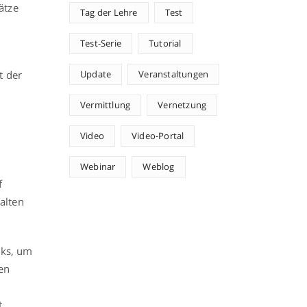
ätze
Tag der Lehre
Test
Test-Serie
Tutorial
t der
Update
Veranstaltungen
Vermittlung
Vernetzung
Video
Video-Portal
Webinar
Weblog
f
alten
cks, um
en
t