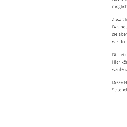
möglich
Zusätzl
Das bed
sie abe
werden
Die let
Hier kö
wählen,
Diese N
Seitene