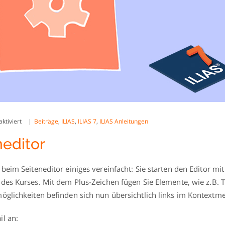
für
ktiviert
Beiträge
,
ILIAS
,
ILIAS 7
,
ILIAS Anleitungen
ILIAS
7:
neditor
Der
Seiteneditor
 beim Seiteneditor einiges vereinfacht: Sie starten den Editor mi
des Kurses. Mit dem Plus-Zeichen fügen Sie Elemente, wie z.B. 
öglichkeiten befinden sich nun übersichtlich links im Kontextm
il an: