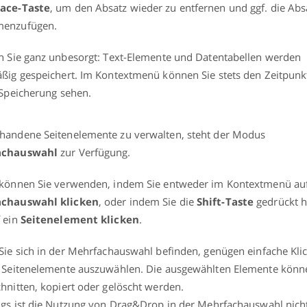
ace-Taste
, um den Absatz wieder zu entfernen und ggf. die Abs
enzufügen.
n Sie ganz unbesorgt: Text-Elemente und Datentabellen werden
ßig gespeichert. Im Kontextmenü können Sie stets den Zeitpunk
 Speicherung sehen.
andene Seitenelemente zu verwalten, steht der Modus
achauswahl
zur Verfügung.
 können Sie verwenden, indem Sie entweder im Kontextmenü au
chauswahl klicken
, oder indem Sie die
Shift-Taste
gedrückt h
 ein
Seitenelement klicken
.
Sie sich in der Mehrfachauswahl befinden, genügen einfache Kli
 Seitenelemente auszuwählen. Die ausgewählten Elemente könn
hnitten, kopiert oder gelöscht werden.
ngs ist die Nutzung von Drag&Drop in der Mehrfachauswahl nich