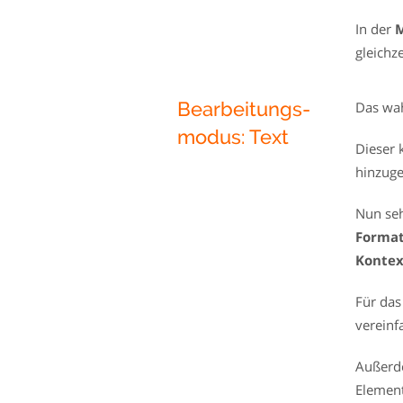
In der
gleichz
Bearbeitungs-
Das wah
modus: Text
Dieser 
hinzuge
Nun seh
Format
Konte
Für das
vereinf
Außerd
Element