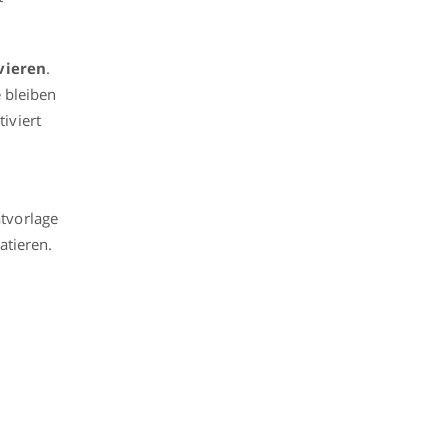
vieren
.
e bleiben
iviert
tvorlage
atieren.