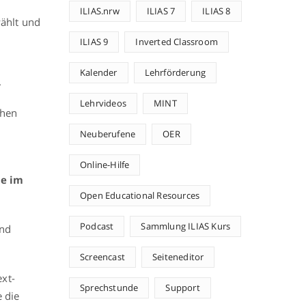
ILIAS.nrw
ILIAS 7
ILIAS 8
ählt und
ILIAS 9
Inverted Classroom
Kalender
Lehrförderung
.
Lehrvideos
MINT
chen
Neuberufene
OER
Online-Hilfe
te im
Open Educational Resources
Podcast
Sammlung ILIAS Kurs
und
Screencast
Seiteneditor
ext-
Sprechstunde
Support
e die