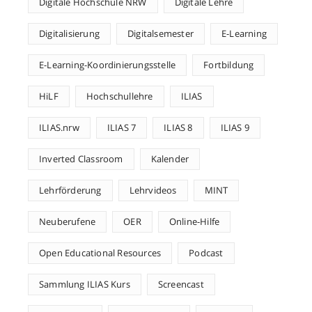
Digitale Hochschule NRW
Digitale Lehre
Digitalisierung
Digitalsemester
E-Learning
E-Learning-Koordinierungsstelle
Fortbildung
HiLF
Hochschullehre
ILIAS
ILIAS.nrw
ILIAS 7
ILIAS 8
ILIAS 9
Inverted Classroom
Kalender
Lehrförderung
Lehrvideos
MINT
Neuberufene
OER
Online-Hilfe
Open Educational Resources
Podcast
Sammlung ILIAS Kurs
Screencast