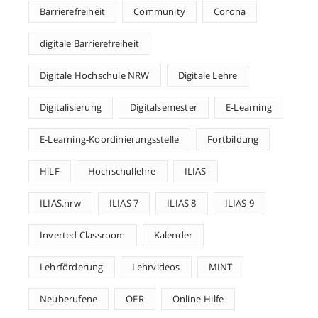
Barrierefreiheit
Community
Corona
digitale Barrierefreiheit
Digitale Hochschule NRW
Digitale Lehre
Digitalisierung
Digitalsemester
E-Learning
E-Learning-Koordinierungsstelle
Fortbildung
HiLF
Hochschullehre
ILIAS
ILIAS.nrw
ILIAS 7
ILIAS 8
ILIAS 9
Inverted Classroom
Kalender
Lehrförderung
Lehrvideos
MINT
Neuberufene
OER
Online-Hilfe