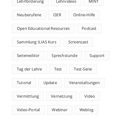
Lehrförderung
Lehrvideos
MINT
Neuberufene
OER
Online-Hilfe
Open Educational Resources
Podcast
Sammlung ILIAS Kurs
Screencast
Seiteneditor
Sprechstunde
Support
Tag der Lehre
Test
Test-Serie
Tutorial
Update
Veranstaltungen
Vermittlung
Vernetzung
Video
Video-Portal
Webinar
Weblog