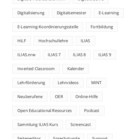
Digitalisierung
Digitalsemester
E-Learning
E-Learning-Koordinierungsstelle
Fortbildung
HiLF
Hochschullehre
ILIAS
ILIAS.nrw
ILIAS 7
ILIAS 8
ILIAS 9
Inverted Classroom
Kalender
Lehrförderung
Lehrvideos
MINT
Neuberufene
OER
Online-Hilfe
Open Educational Resources
Podcast
Sammlung ILIAS Kurs
Screencast
Seiteneditor
Sprechstunde
Support