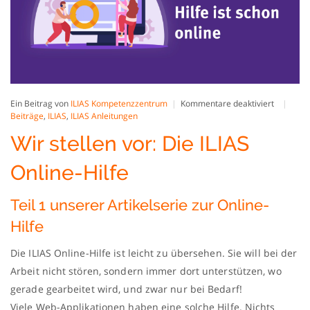
für
Ein Beitrag von
ILIAS Kompetenzzentrum
Kommentare deaktiviert
Wir
Beiträge
,
ILIAS
,
ILIAS Anleitungen
stellen
Wir stellen vor: Die ILIAS
vor:
Die
ILIAS
Online-Hilfe
Online-
Hilfe
Teil 1 unserer Artikelserie zur Online-
Hilfe
Die ILIAS Online-Hilfe ist leicht zu übersehen. Sie will bei der
Arbeit nicht stören, sondern immer dort unterstützen, wo
gerade gearbeitet wird, und zwar nur bei Bedarf!
Viele Web-Applikationen haben eine solche Hilfe. Nichts