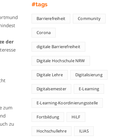
#tags
Dortmund
Barrierefreiheit
Community
mindest
Corona
ze der
digitale Barrierefreiheit
teresse
Digitale Hochschule NRW
Digitale Lehre
Digitalisierung
cht
Digitalsemester
E-Learning
E-Learning-Koordinierungsstelle
re zum
Und
Fortbildung
HiLF
uch zu
Hochschullehre
ILIAS