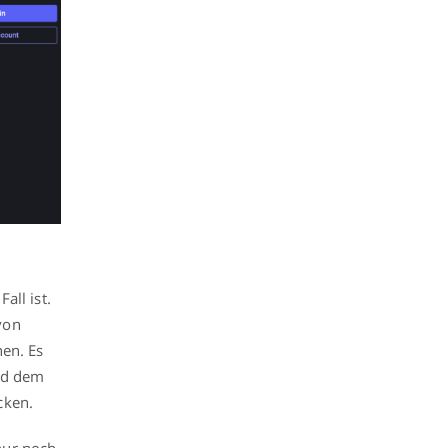
all ist.
von
nen. Es
und dem
cken.
nur noch