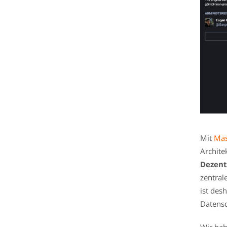
Mit
Ma
Archite
Dezent
zentral
ist des
Datensc
Wir hab