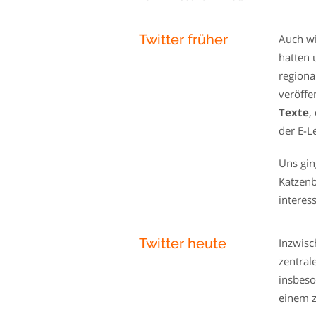
Twitter früher
Auch wi
hatten 
regiona
veröffe
Texte
,
der E-L
Uns gin
Katzenb
interes
Twitter heute
Inzwisc
zentral
insbeso
einem z