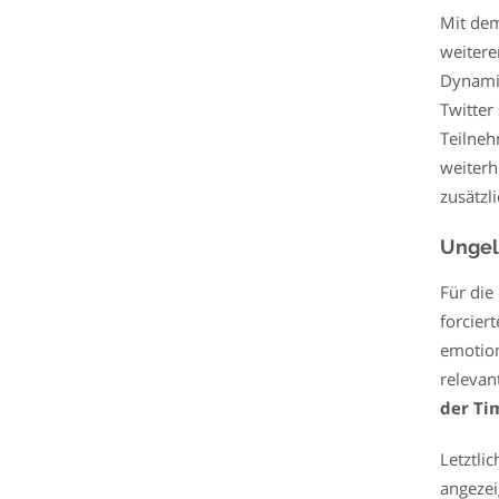
Mit dem
weitere
Dynamik
Twitter
Teilneh
weiterh
zusätzli
Ungel
Für die
forcier
emotion
releva
der Ti
Letztli
angezei