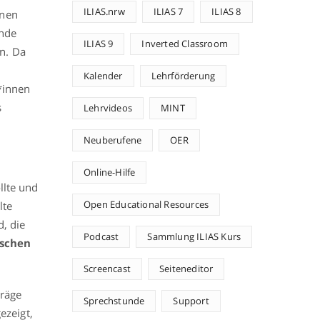
ILIAS.nrw
ILIAS 7
ILIAS 8
inen
ende
ILIAS 9
Inverted Classroom
n. Da
Kalender
Lehrförderung
*innen
s
Lehrvideos
MINT
Neuberufene
OER
Online-Hilfe
llte und
Open Educational Resources
lte
d, die
Podcast
Sammlung ILIAS Kurs
schen
Screencast
Seiteneditor
träge
Sprechstunde
Support
ezeigt,