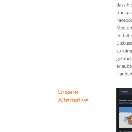
dass hi
transpa
Faceboo
Medium,
entfalt
Diskuss
zu kämp
geführt.
erlaub
Handeln
Unsere
Alternative