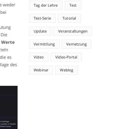
ie weder
Tag der Lehre
Test
 bei
Test-Serie
Tutorial
eutung
Update
Veranstaltungen
 Die
 Werte
Vermittlung
Vernetzung
teln
 die es
Video
Video-Portal
lage des
Webinar
Weblog