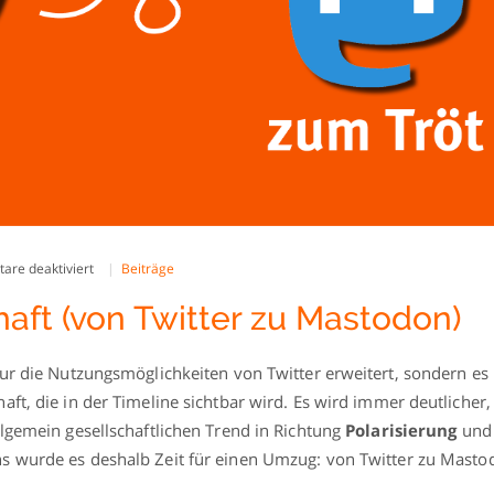
für
re deaktiviert
Beiträge
In
der
aft (von Twitter zu Mastodon)
Nachbarschaft
(von
Twitter
nur die Nutzungsmöglichkeiten von Twitter erweitert, sondern es
zu
Mastodon)
ft, die in der Timeline sichtbar wird. Es wird immer deutlicher,
llgemein gesellschaftlichen Trend in Richtung
Polarisierung
und
ns wurde es deshalb Zeit für einen Umzug: von Twitter zu Masto