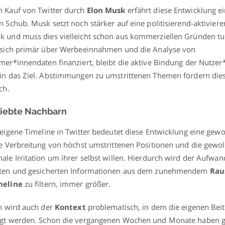
 Kauf von Twitter durch
Elon Musk
erfährt diese Entwicklung e
n Schub. Musk setzt noch stärker auf eine politisierend-aktivier
 und muss dies vielleicht schon aus kommerziellen Gründen tu
 sich primär über Werbeeinnahmen und die Analyse von
mer*innendaten finanziert, bleibt die aktive Bindung der Nutzer
in das Ziel. Abstimmungen zu umstrittenen Themen fördern die
ch.
iebte Nachbarn
 eigene Timeline in Twitter bedeutet diese Entwicklung eine gewo
te Verbreitung von höchst umstrittenen Positionen und die gewol
ale Irritation um ihrer selbst willen. Hierdurch wird der Aufwan
nten und gesicherten Informationen aus dem zunehmendem
Rau
meline
zu filtern, immer größer.
ch wird auch der
Kontext
problematisch, in dem die eigenen Bei
gt werden. Schon die vergangenen Wochen und Monate haben g