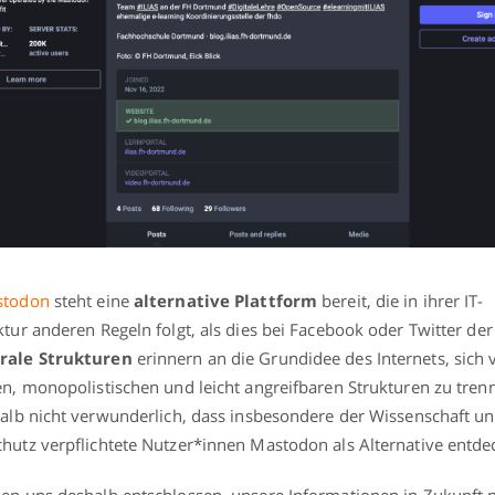
stodon
steht eine
alternative Plattform
bereit, die in ihrer IT-
ktur anderen Regeln folgt, als dies bei Facebook oder Twitter der F
rale Strukturen
erinnern an die Grundidee des Internets, sich 
en, monopolistischen und leicht angreifbaren Strukturen zu tren
halb nicht verwunderlich, dass insbesondere der Wissenschaft 
hutz verpflichtete Nutzer*innen Mastodon als Alternative entde
en uns deshalb entschlossen, unsere Informationen in Zukunft 