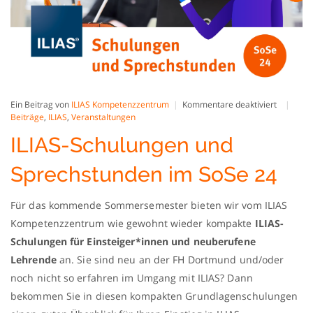
für
Ein Beitrag von
ILIAS Kompetenzzentrum
Kommentare deaktiviert
ILIAS-
Beiträge
,
ILIAS
,
Veranstaltungen
Schulung
ILIAS-Schulungen und
und
Sprechst
im
Sprechstunden im SoSe 24
SoSe
24
Für das kommende Sommersemester bieten wir vom ILIAS
Kompetenzzentrum
wie gewohnt wieder kompakte
ILIAS-
Schulungen für Einsteiger*innen und neuberufene
Lehrende
an
. Sie sind neu an der FH Dortmund und/oder
noch nicht so erfahren im Umgang mit ILIAS? Dann
bekommen Sie in diesen kompakten Grundlagenschulungen