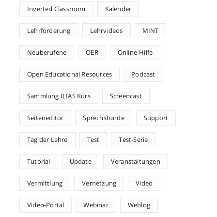
Inverted Classroom
Kalender
Lehrförderung
Lehrvideos
MINT
Neuberufene
OER
Online-Hilfe
Open Educational Resources
Podcast
Sammlung ILIAS Kurs
Screencast
Seiteneditor
Sprechstunde
Support
Tag der Lehre
Test
Test-Serie
Tutorial
Update
Veranstaltungen
Vermittlung
Vernetzung
Video
Video-Portal
Webinar
Weblog