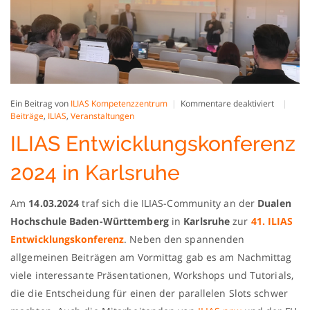
für
Ein Beitrag von
ILIAS Kompetenzzentrum
Kommentare deaktiviert
ILIAS
Beiträge
,
ILIAS
,
Veranstaltungen
Entwickl
ILIAS Entwicklungskonferenz
2024
in
Karlsruh
2024 in Karlsruhe
Am
14.03.2024
traf sich die ILIAS-Community an der
Dualen
Hochschule Baden-Württemberg
in
Karlsruhe
zur
41. ILIAS
Entwicklungskonferenz
. Neben den spannenden
allgemeinen Beiträgen am Vormittag gab es am Nachmittag
viele interessante Präsentationen, Workshops und Tutorials,
die die Entscheidung für einen der parallelen Slots schwer