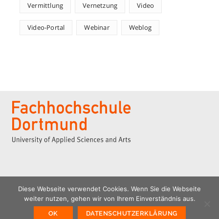
Vermittlung
Vernetzung
Video
Video-Portal
Webinar
Weblog
Diese Webseite verwendet Cookies. Wenn Sie die Webseite
weiter nutzen, gehen wir von Ihrem Einverständnis aus.
© 2026 | ILIAS Kompetenzzentrum | FH Dortmund
Home
Kontakt
Impressum
Datenschutz
OK
DATENSCHUTZERKLÄRUNG