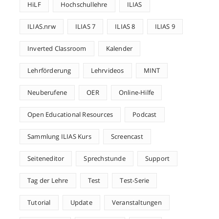
HiLF
Hochschullehre
ILIAS
ILIAS.nrw
ILIAS 7
ILIAS 8
ILIAS 9
Inverted Classroom
Kalender
Lehrförderung
Lehrvideos
MINT
Neuberufene
OER
Online-Hilfe
Open Educational Resources
Podcast
Sammlung ILIAS Kurs
Screencast
Seiteneditor
Sprechstunde
Support
Tag der Lehre
Test
Test-Serie
Tutorial
Update
Veranstaltungen